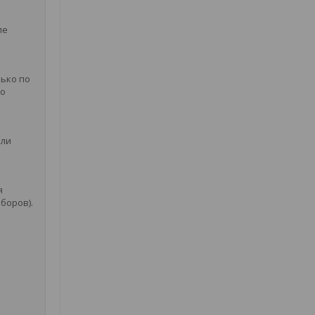
ле
ько по
по
или
я
боров).