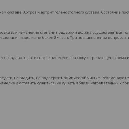
ом суставе. Артроз и артрит голеностопного сустава. Состояние пос
ровка или изменение степени поддержки должна осуществляться тол
ьзования изделия не более 8 часов. При возникновении вопросов 
тся надевать ортез после нанесения на кожу согревающего крема 
едств, не гладить, не подвергать химической чистке. Рекомендуетс
изделие и оставить сушиться (не сушить вблизи нагревательных при