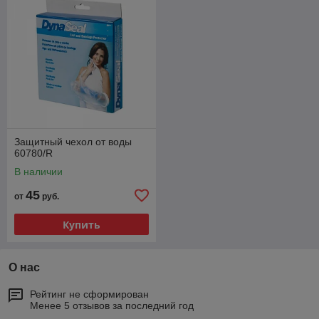
сопровождаются сертификатами.
Простота использования
Все приспособления просты в использовании
и не требуют сложного ухода.
Надежные материалы
Приобретая у нас ходунки, костыли, ортезы,
вы можете быть уверены в их долговечности.
Защитный чехол от воды
Они выполнены из прочных и безопасных
60780/R
материалов.
В наличии
45
от
руб.
О компании
Купить
О нас
Ассортимент медицинских товаров
Рейтинг не сформирован
Менее 5 отзывов за последний год