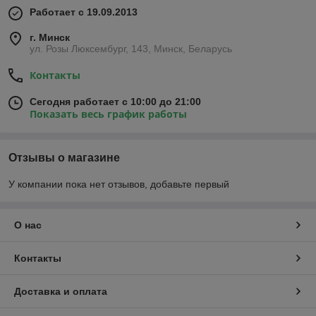
Вы можете обратиться к нам, позвонив по
Работает с 19.09.2013
телефону или приобрести товары
г. Минск
ул. Розы Люксембург, 143, Минск, Беларусь
медицинского назначения, заполнив
Контакты
простую форму на сайте.
Сегодня работает с 10:00 до 21:00
Показать весь график работы
Почему многие выбирают именно нас
Отзывы о магазине
У компании пока нет отзывов, добавьте первый
Большой выбор
О нас
В нашем каталоге сотни наименований
товаров.
Контакты
Доставка и оплата