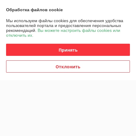
О нас
Обработка файлов cookie
Мы используем файлы cookies для обеспечения удобства
Контакты
пользователей портала и предоставления персональных
рекомендаций.
Вы можете настроить файлы cookies или
отключить их.
Доставка и оплата
Принять
График работы
Полная версия сайта
Отклонить
Политика обработки cookies
Сайт создан на платформе Deal.by
Информация для покупателя