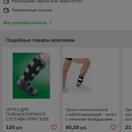
Наличными, картой или через ЕРИП
Наложенный платеж
Все условия оплаты
Подобные товары компании
ОРТЕЗ ДЛЯ
Ортез голеностопный
Орт
ГОЛЕНОСТОПНОГО
стабилизирующий - ортез
сус
СУСТАВА OPPO 3209
с пенными вкладышами ,
из 
AT04201
120
60,20
21
руб.
руб.