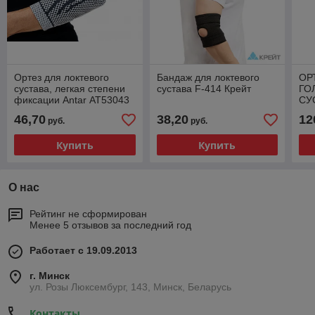
Ортез для локтевого
Бандаж для локтевого
ОР
сустава, легкая степени
сустава F-414 Крейт
ГО
фиксации Antar АТ53043
СУ
46,70
38,20
12
руб.
руб.
Купить
Купить
О нас
Рейтинг не сформирован
Менее 5 отзывов за последний год
Работает с 19.09.2013
г. Минск
ул. Розы Люксембург, 143, Минск, Беларусь
Контакты