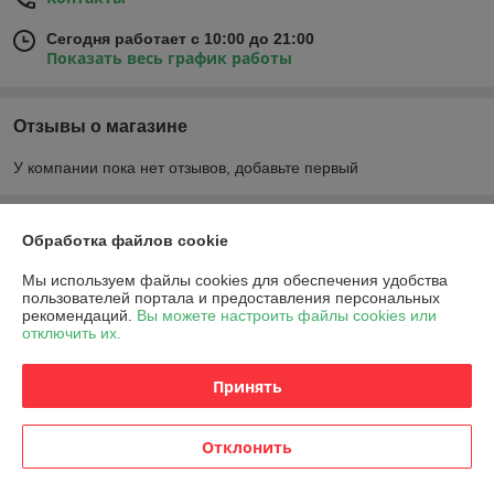
Сегодня работает с 10:00 до 21:00
Показать весь график работы
Отзывы о магазине
У компании пока нет отзывов, добавьте первый
О нас
Обработка файлов cookie
Мы используем файлы cookies для обеспечения удобства
Контакты
пользователей портала и предоставления персональных
рекомендаций.
Вы можете настроить файлы cookies или
отключить их.
Доставка и оплата
Принять
График работы
Полная версия сайта
Отклонить
Политика обработки cookies