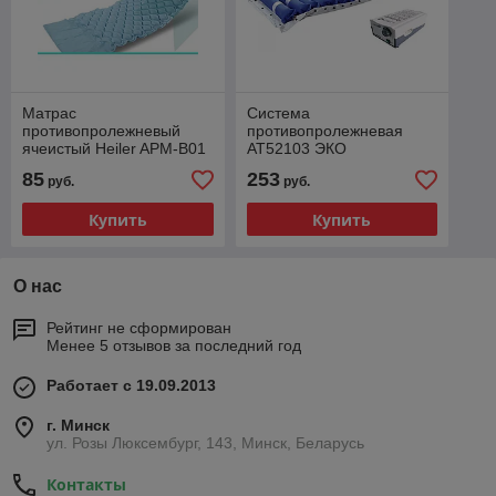
Матраc
Система
противопролежневый
противопролежневая
ячеистый Heiler APM-B01
АТ52103 ЭКО
(надувная часть, без
85
253
руб.
руб.
компрессора)
Купить
Купить
О нас
Рейтинг не сформирован
Менее 5 отзывов за последний год
Работает с 19.09.2013
г. Минск
ул. Розы Люксембург, 143, Минск, Беларусь
Контакты