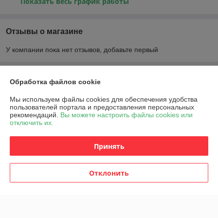
Показать весь график работы
Отзывы о магазине
У компании пока нет отзывов, добавьте первый
О нас
Обработка файлов cookie
Мы используем файлы cookies для обеспечения удобства
Контакты
пользователей портала и предоставления персональных
рекомендаций.
Вы можете настроить файлы cookies или
отключить их.
Доставка и оплата
Принять
График работы
Полная версия сайта
Отклонить
Политика обработки cookies
Сайт создан на платформе Deal.by