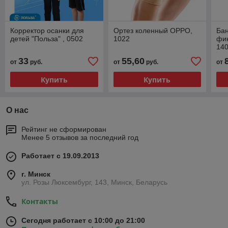
Корректор осанки для
Ортез коленный OPPO,
Ба
детей "Польза" , 0502
1022
фи
14
33
55,60
от
руб.
от
руб.
от
Купить
Купить
О нас
Рейтинг не сформирован
Менее 5 отзывов за последний год
Работает с 19.09.2013
г. Минск
ул. Розы Люксембург, 143, Минск, Беларусь
Контакты
Сегодня работает с 10:00 до 21:00