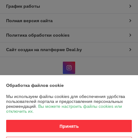
График работы
Полная версия сайта
Политика обработки cookies
Сайт создан на платформе Deal.by
Обработка файлов cookie
Информация для покупателя
Мы используем файлы cookies для обеспечения удобства
Юридическое лицо:
Общество с ограниченной ответственностью "Эко
пользователей портала и предоставления персональных
Чойс"
рекомендаций.
Вы можете настроить файлы cookies или
РБ, 220037, г. Минск, ул. Фроликова, 8
отключить их.
Регистрационный номер ЕГР: 193572982
Принять
УНП: 193572982