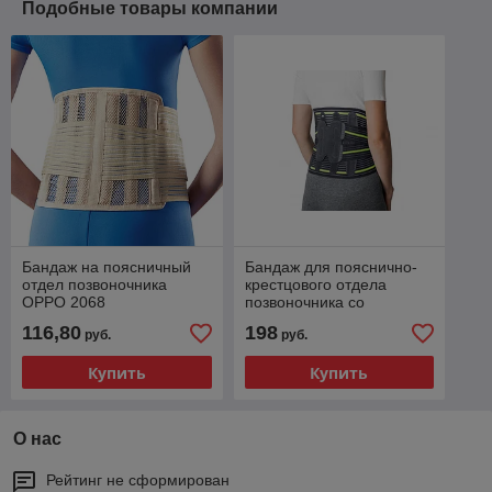
Подобные товары компании
Бандаж на поясничный
Бандаж для пояснично-
отдел позвоночника
крестцового отдела
OPPO 2068
позвоночника со
съемным пелотом
116,80
198
руб.
руб.
АТ53053 Antar
Купить
Купить
О нас
Рейтинг не сформирован