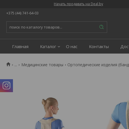
Начать продавать на Deal.by
+375 (44) 741-64-03
Главная
Каталог
О нас
Контакты
Дос
...
Медицинские товары
Ортопедические изделия (бан