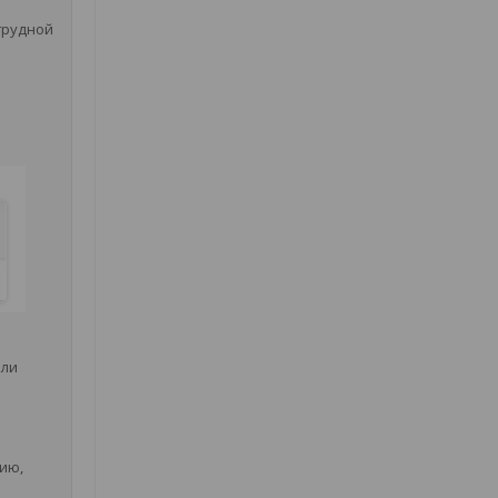
грудной
или
ию,