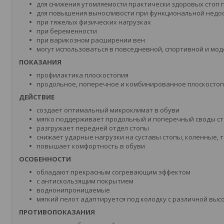
для снижения утомляемости практически здоровых стоп 
для повышения выносливости при функциональной недос
при тяжелых физических нагрузках
при беременности
при варикозном расширении вен
могут использоваться в повседневной, спортивной и мод
ПОКАЗАНИЯ
профилактика плоскостопия
продольное, поперечное и комбинированное плоскосто
ДЕЙСТВИЕ
создает оптимальный микроклимат в обуви
мягко поддерживает продольный и поперечный своды с
разгружает передней отдел стопы
снижает ударные нагрузки на суставы стопы, коленные,
повышает комфортность в обуви
ОСОБЕННОСТИ
обладают прекрасным согревающим эффектом
с антискользящим покрытием
воднонипроницаемые
мягкий пелот адаптируется под колодку с различной выс
ПРОТИВОПОКАЗАНИЯ