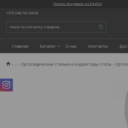
Начать продавать на Deal.by
+375 (44) 741-64-03
Главная
Каталог
О нас
Контакты
Дос
...
Ортопедические стельки и корректоры стопы
Ортоп