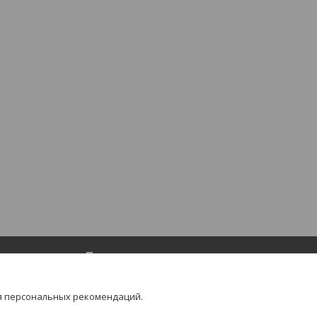
Популярное
Товары для маникюра и педикюра
я персональных рекомендаций.
Товары для депиляции