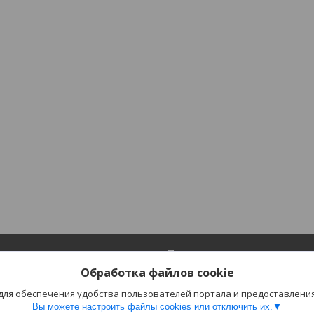
ия
Полезное
Обработка файлов cookie
Каталог
 для обеспечения удобства пользователей портала и предоставлени
лата
Отзывы
Вы можете настроить файлы cookies или отключить их.