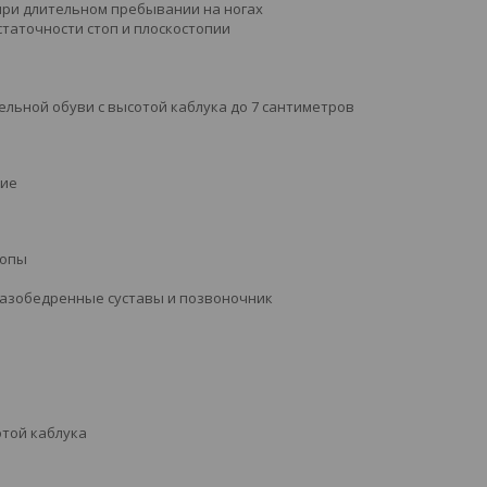
при длительном пребывании на ногах
таточности стоп и плоскостопии
ельной обуви с высотой каблука до 7 сантиметров
пие
топы
 тазобедренные суставы и позвоночник
отой каблука