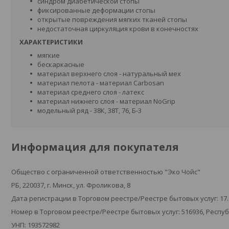
синдром диабетической стопы
фиксированные деформации стопы
открытые повреждения мягких тканей стопы
недостаточная циркуляция крови в конечностях
ХАРАКТЕРИСТИКИ
мягкие
бескаркасные
материал верхнего слоя - натуральный мех
материал пелота - материал Carbosan
материал среднего слоя - латекс
материал нижнего слоя - материал NoGrip
модельный ряд - 38К, 38Т, 76, Б-3
Информация для покупателя
Общество с ограниченной ответственностью "Эко Чойс"
РБ, 220037, г. Минск, ул. Фроликова, 8
Дата регистрации в Торговом реестре/Реестре бытовых услуг: 17.
Номер в Торговом реестре/Реестре бытовых услуг: 516936, Респу
УНП: 193572982