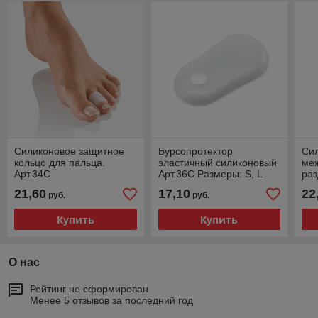
Силиконовое защитное
Бурсопротектор
Си
кольцо для пальца.
эластичный силиконовый
ме
Арт.34С
Арт.36С Размеры: S, L
раз
Арт
21,60
17,10
22
руб.
руб.
Купить
Купить
О нас
Рейтинг не сформирован
Менее 5 отзывов за последний год