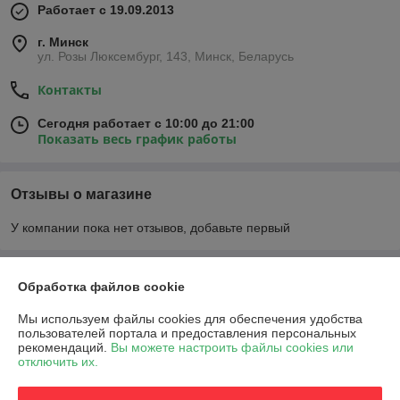
Работает с 19.09.2013
г. Минск
ул. Розы Люксембург, 143, Минск, Беларусь
Контакты
Сегодня работает с 10:00 до 21:00
Показать весь график работы
Отзывы о магазине
У компании пока нет отзывов, добавьте первый
О нас
Обработка файлов cookie
Мы используем файлы cookies для обеспечения удобства
Контакты
пользователей портала и предоставления персональных
рекомендаций.
Вы можете настроить файлы cookies или
отключить их.
Доставка и оплата