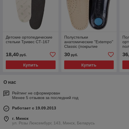
Детские ортопедические
Полустельки
Пол
стельки Тривес СТ-167
анатомические "Extempo"
орт
Classic (покрытие
пол
-натуральная телячья
18,40
30
36
руб.
руб.
кожа с перфорацией)
Купить
Купить
О нас
Рейтинг не сформирован
Менее 5 отзывов за последний год
Работает с 19.09.2013
г. Минск
ул. Розы Люксембург, 143, Минск, Беларусь