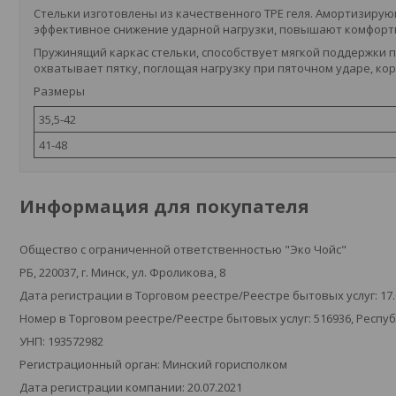
Стельки изготовлены из качественного ТРЕ геля. Амортизирую
эффективное снижение ударной нагрузки, повышают комфортн
Пружинящий каркас стельки, способствует мягкой поддержки 
охватывает пятку, поглощая нагрузку при пяточном ударе, ко
Размеры
35,5-42
41-48
Информация для покупателя
Общество с ограниченной ответственностью "Эко Чойс"
РБ, 220037, г. Минск, ул. Фроликова, 8
Дата регистрации в Торговом реестре/Реестре бытовых услуг: 17.
Номер в Торговом реестре/Реестре бытовых услуг: 516936, Респу
УНП: 193572982
Регистрационный орган: Минский горисполком
Дата регистрации компании: 20.07.2021