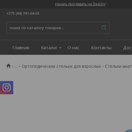
Начать продавать на Deal.by
+375 (44) 741-64-03
Главная
Каталог
О нас
Контакты
Дос
...
Ортопедические стельки для взрослых
Стельки анат