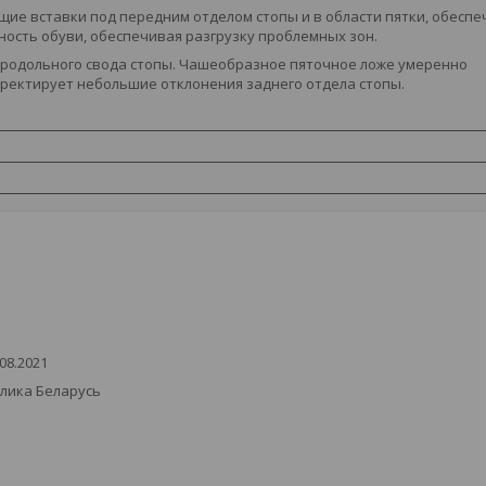
щие вставки под передним отделом стопы и в области пятки, обесп
ость обуви, обеспечивая разгрузку проблемных зон.
продольного свода стопы. Чашеобразное пяточное ложе умеренно
рректирует небольшие отклонения заднего отдела стопы.
08.2021
блика Беларусь