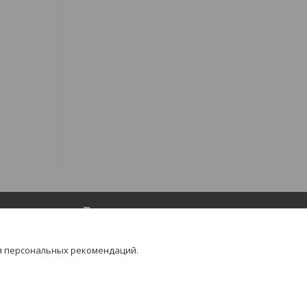
Популярное
Товары для маникюра и педикюра
я персональных рекомендаций.
Товары для депиляции