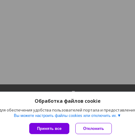
ия
Полезное
Обработка файлов cookie
Каталог
 для обеспечения удобства пользователей портала и предоставлени
лата
Отзывы
Вы можете настроить файлы cookies или отключить их.
Сайт создан на платформе Deal.by
Принять все
Отклонить
Политика обработки файлов cookies