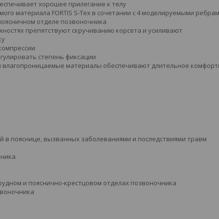
беспечивает хорошее прилегание к телу
ого материала FORTIS S-Tex в сочетании с 4 моделируемыми ребра
опоясничном отделе позвоночника
хностях препятствуют скручиванию корсета и усиливают
ку
 компрессии
егулировать степень фиксации
 и влагопроницаемые материалы обеспечивают длительное комфорт
 в пояснице, вызванных заболеваниями и последствиями травм
чника
рудном и пояснично-крестцовом отделах позвоночника
звоночника