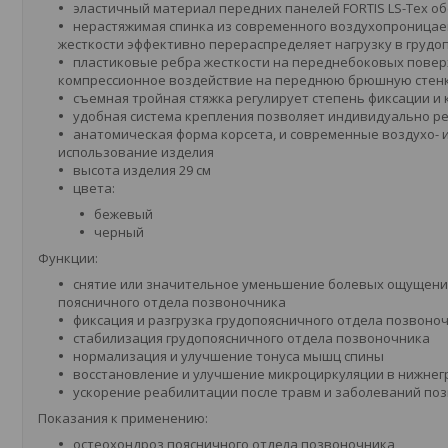
эластичный материал передних панелей FORTIS LS-Tex о
нерастяжимая спинка из современного воздухопроницаем
жесткости эффективно перераспределяет нагрузку в груд
пластиковые ребра жесткости на переднебоковых повер
компрессионное воздействие на переднюю брюшную стен
съемная тройная стяжка регулирует степень фиксации и
удобная система крепления позволяет индивидуально р
анатомическая форма корсета, и современные воздухо-
использование изделия
высота изделия 29 см
цвета:
бежевый
черный
Функции:
снятие или значительное уменьшение болевых ощущений
поясничного отдела позвоночника
фиксация и разгрузка грудопоясничного отдела позвоно
стабилизация грудопоясничного отдела позвоночника
нормализация и улучшение тонуса мышц спины
восстановление и улучшение микроциркуляции в нижнег
ускорение реабилитации после травм и заболеваний по
Показания к применению:
остеохондроз поясничного отдела позвоночника