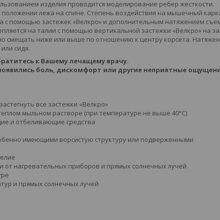
ользованием изделия проводится моделирование ребер жесткости.
в положении лежа на спине. Степень воздействия на мышечный карк
на с помощью застежек «Велкро» и дополнительным натяжением съе
епляется на талии с помощью вертикальной застежки «Велкро» на з
жно смещать ниже или выше по отношению к центру корсета. Натяже
или сидя.
ратитесь к Вашему лечащему врачу.
появились боль, дискомфорт или другие неприятные ощущени
застегнуть все застежки «Велкро»
теплом мыльном растворе (при температуре не выше 40°С)
ие и отбеливающие средства
особенно имеющими ворсистую структуру или подверженными
делие
и от нагревательных приборов и прямых солнечных лучей
уре
атур и прямых солнечных лучей