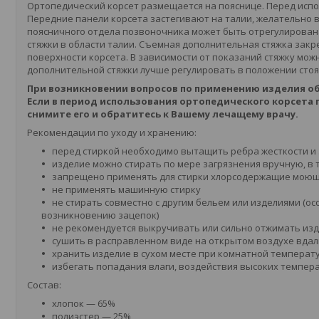
Ортопедический корсет размещается на пояснице. Перед исп
Передние панели корсета застегивают на талии, желательно 
поясничного отдела позвоночника может быть отрегулирова
стяжки в области талии. Съемная дополнительная стяжка закр
поверхности корсета. В зависимости от показаний стяжку мо
дополнительной стяжки лучше регулировать в положении стоя 
При возникновении вопросов по применению изделия об
Если в период использования
ортопедического корсета
снимите его и обратитесь к Вашему лечащему врачу.
Рекомендации по уходу и хранению:
перед стиркой необходимо вытащить ребра жесткости и 
изделие можно стирать по мере загрязнения вручную, в 
запрещено применять для стирки хлорсодержащие моющ
не применять машинную стирку
не стирать совместно с другим бельем или изделиями (
возникновению зацепок)
не рекомендуется выкручивать или сильно отжимать из
сушить в расправленном виде на открытом воздухе вдал
хранить изделие в сухом месте при комнатной температ
избегать попадания влаги, воздействия высоких темпер
Cостав:
хлопок — 65%
полиэстер — 25%