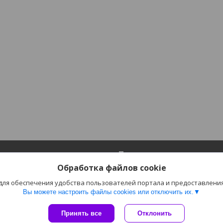
ия
Полезное
Обработка файлов cookie
Каталог
 для обеспечения удобства пользователей портала и предоставлени
лата
Отзывы
Вы можете настроить файлы cookies или отключить их.
Сайт создан на платформе Deal.by
Принять все
Отклонить
Политика обработки файлов cookies