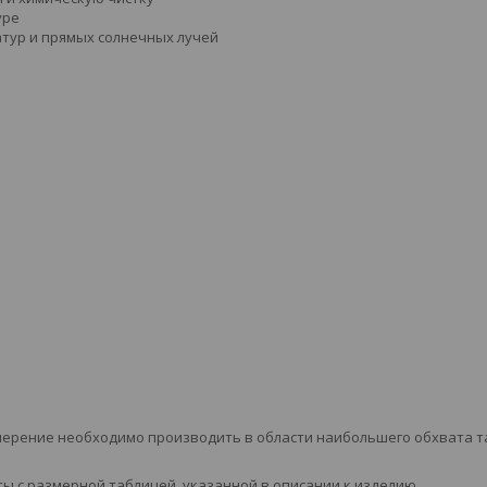
уре
атур и прямых солнечных лучей
мерение необходимо производить в области наибольшего обхвата т
 с размерной таблицей, указанной в описании к изделию.