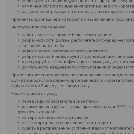
необходимость индивидуального ортезирования позвон
наличие в области применения ортопедического корсета
аллергическая реакция на материалы, из которых изгот
Применять ортопедический корсет по назначению и под конт
Инструкция по применению:
надеть корсет на нижнее белье лежа на спине
ребра жесткости должны располагаться посередине пояс
от позвоночного столба
зафиксировать застежку корсета на животе
ребра жесткости моделируются врачом согласно анатом
отрегулируйте степень фиксации с помощью дополнител
длительность ежедневного использования определяетс
При возникновении вопросов по применению ортопедического
Если в период использования ортопедического корсета появи
и обратитесь к Вашему лечащему врачу.
Рекомендации по уходу:
перед стиркой застегнуть все застежки
рекомендована ручная стирка при температуре 30°C, отд
деликатных тканей
не тереть и не выжимать изделие
после стирки тщательно прополоскать корсет
сушить в расправленном состоянии вдали от нагревател
не гладить, не использовать растворители, отбеливател