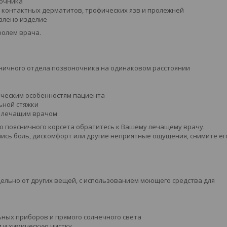
очника
 контактных дерматитов, трофических язв и пролежней
овлено изделие
ролем врача.
ничного отдела позвоночника на одинаковом расстоянии
ическим особенностям пациента
ьной стяжки
я лечащим врачом
 поясничного корсета обратитесь к Вашему лечащему врачу.
лись боль, дискомфорт или другие неприятные ощущения, снимите ег
ельно от других вещей, с использованием моющего средства для
ьных приборов и прямого солнечного света
и и химическую чистку