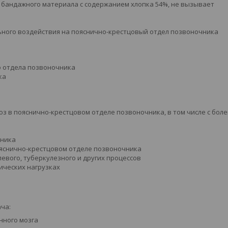
 бандажного материала с содержанием хлопка 54%, не вызывает
ьного воздействия на пояснично-крестцовый отдел позвоночника
о отдела позвоночника
ка
оз в пояснично-крестцовом отделе позвоночника, в том числе с бол
чника
ояснично-крестцовом отделе позвоночника
евого, туберкулезного и других процессов
ических нагрузках
ча:
нного мозга