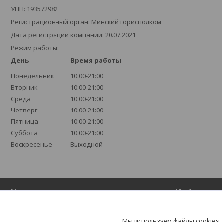
УНП: 193572982
Регистрационный орган: Минский горисполком
Дата регистрации компании: 20.07.2021
Режим работы:
День
Время работы
Понедельник
10:00-21:00
Вторник
10:00-21:00
Среда
10:00-21:00
Четверг
10:00-21:00
Пятница
10:00-21:00
Суббота
10:00-21:00
Воскресенье
Выходной
Навигация
Информац
На главную
Контакты
Мы используем файлы cookies