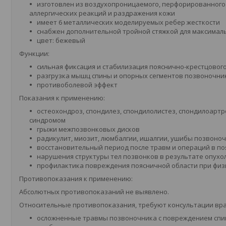
изготовлен из воздухопроницаемого, перфорированного
аллергических реакций и раздражения кожи
имеет 6 металлических моделируемых ребер жесткости
снабжен дополнительной тройной стяжкой для максимал
цвет: бежевый
Функции:
сильная фиксация и стабилизация пояснично-крестцовог
разгрузка мышц спины и опорных сегментов позвоночни
противоболевой эффект
Показания к применению:
остеохондроз, спондилез, спондилолистез, спондилоартр
синдромом
грыжи межпозвонковых дисков
радикулит, миозит, люмбалгии, ишалгии, ушибы позвоно
восстановительный период после травм и операций в п
нарушения структуры тел позвонков в результате опухол
профилактика повреждения поясничной области при физ
Противопоказания к применению:
Абсолютных противопоказаний не выявлено.
Относительные противопоказания, требуют консультации вра
осложненные травмы позвоночника с повреждением спи