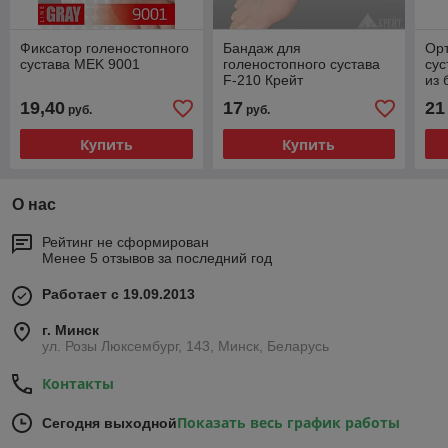
Фиксатор голеностопного
Бандаж для
Орт
сустава MEK 9001
голеностопного сустава
сус
F-210 Крейт
из 
19,40
17
21
руб.
руб.
Купить
Купить
О нас
Рейтинг не сформирован
Менее 5 отзывов за последний год
Работает с 19.09.2013
г. Минск
ул. Розы Люксембург, 143, Минск, Беларусь
Контакты
Показать весь график работы
Сегодня выходной