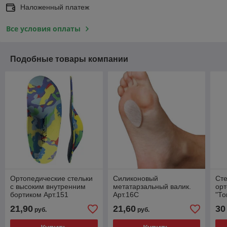
Наложенный платеж
Все условия оплаты
Подобные товары компании
Ортопедические стельки
Силиконовый
Сте
с высоким внутренним
метатарзальный валик.
орт
бортиком Арт.151
Арт.16С
"То
21,90
21,60
30
руб.
руб.