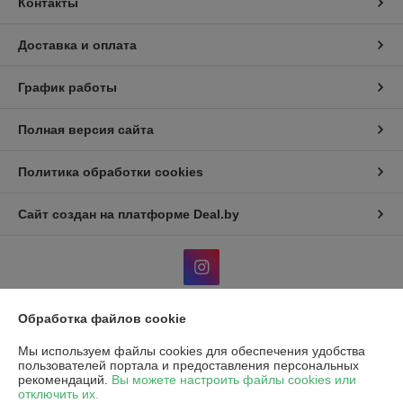
Контакты
Доставка и оплата
График работы
Полная версия сайта
Политика обработки cookies
Сайт создан на платформе Deal.by
Обработка файлов cookie
Информация для покупателя
Мы используем файлы cookies для обеспечения удобства
Юридическое лицо:
Общество с ограниченной ответственностью "Эко
пользователей портала и предоставления персональных
Чойс"
рекомендаций.
Вы можете настроить файлы cookies или
РБ, 220037, г. Минск, ул. Фроликова, 8
отключить их.