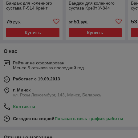
Бандаж для коленного
Бандаж для коленного
Бан
сустава F-514 Крейт
сустава Крейт У-844
сус
75
51
53
руб.
от
руб.
Купить
Купить
О нас
Рейтинг не сформирован
Менее 5 отзывов за последний год
Работает с 19.09.2013
г. Минск
ул. Розы Люксембург, 143, Минск, Беларусь
Контакты
Показать весь график работы
Сегодня выходной
Отзывы о магазине