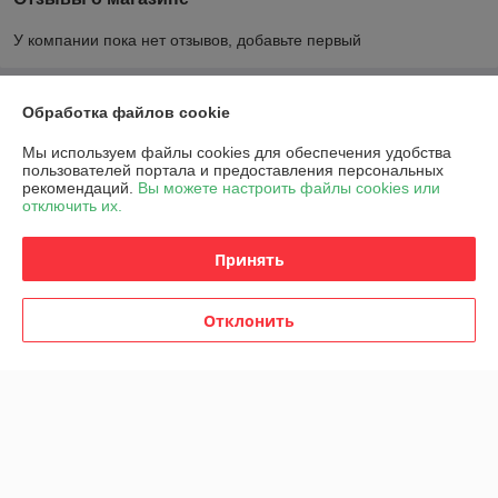
У компании пока нет отзывов, добавьте первый
О нас
Обработка файлов cookie
Мы используем файлы cookies для обеспечения удобства
Контакты
пользователей портала и предоставления персональных
рекомендаций.
Вы можете настроить файлы cookies или
отключить их.
Доставка и оплата
Принять
График работы
Полная версия сайта
Отклонить
Политика обработки cookies
Сайт создан на платформе Deal.by