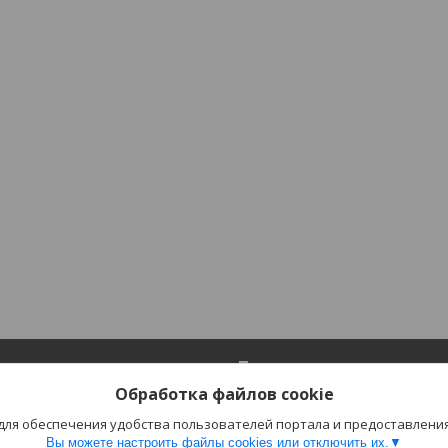
ия
Полезное
Обработка файлов cookie
Каталог
 для обеспечения удобства пользователей портала и предоставлени
лата
Отзывы
Вы можете настроить файлы cookies или отключить их.