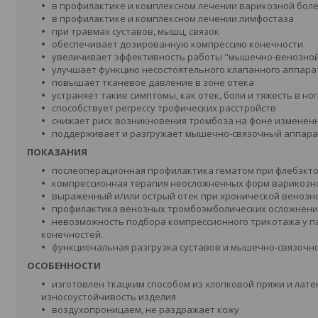
в профилактике и комплексном лечении варикозной боле
в профилактике и комплексном лечении лимфостаза
при травмах суставов, мышц, связок
обеспечивает дозированную компрессию конечности
увеличивает эффективность работы "мышечно-венозно
улучшает функцию несостоятельного клапанного аппара
повышает тканевое давление в зоне отека
устраняет такие симптомы, как отек, боли и тяжесть в ног
способствует регрессу трофических расстройств
снижает риск возникновения тромбоза на фоне изменен
поддерживает и разгружает мышечно-связочный аппарат
ПОКАЗАНИЯ
послеоперационная профилактика гематом при флебэкто
компрессионная терапия неосложненных форм варикозно
выраженный и/или острый отек при хронической венозн
профилактика венозных тромбоэмболических осложнений
невозможность подбора компрессионного трикотажа у 
конечностей.
функциональная разгрузка суставов и мышечно-связочн
ОСОБЕННОСТИ
изготовлен ткацким способом из хлопковой пряжи и лат
износоустойчивость изделия
воздухопроницаем, не раздражает кожу