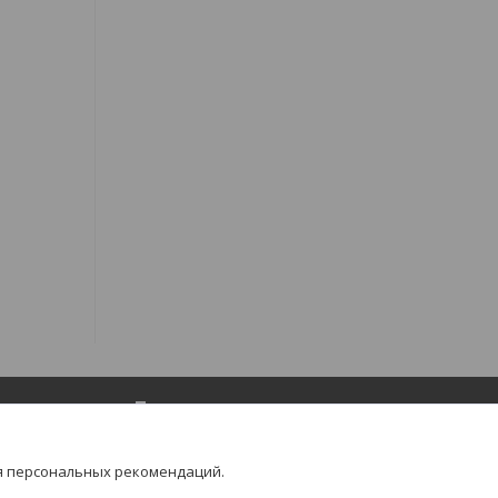
Популярное
Товары для маникюра и педикюра
я персональных рекомендаций.
Товары для депиляции