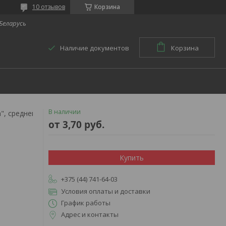
10 отзывов
Корзина
 Беларусь
Наличие документов
Корзина
В наличии
Бинт медицинский эластичный тканый "польза", средней растяжимости
от
3,70
руб.
Купить
+375 (44) 741-64-03
Условия оплаты и доставки
График работы
Адрес и контакты