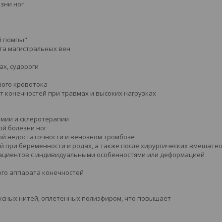
зни ног
й помпы"
та магистральных вен
ах, судороги
ного кровотока
 конечностей при травмах и высоких нагрузках
мии и склеротерапии
й болезни ног
ой недостаточности и венозном тромбозе
 при беременности и родах, а также после хирургических вмешате
пациентов с индивидуальными особенностями или деформацией
ого аппарата конечностей
ексных нитей, оплетенных полиэфиром, что повышает