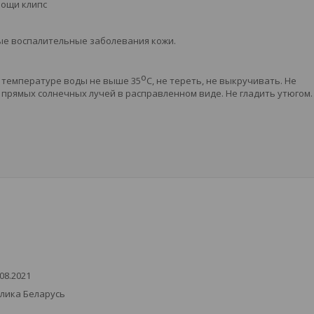
мощи клипс
ые воспалительные заболевания кожи.
о
 температуре воды не выше 35
C, не тереть, не выкручивать. Не
и прямых солнечных лучей в расправленном виде. Не гладить утюгом.
08.2021
блика Беларусь