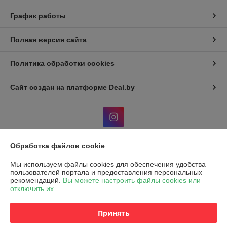
График работы
Полная версия сайта
Политика обработки cookies
Сайт создан на платформе Deal.by
Обработка файлов cookie
Информация для покупателя
Мы используем файлы cookies для обеспечения удобства
Юридическое лицо:
Общество с ограниченной ответственностью "Эко
пользователей портала и предоставления персональных
Чойс"
рекомендаций.
Вы можете настроить файлы cookies или
РБ, 220037, г. Минск, ул. Фроликова, 8
отключить их.
Регистрационный номер ЕГР: 193572982
Принять
УНП: 193572982