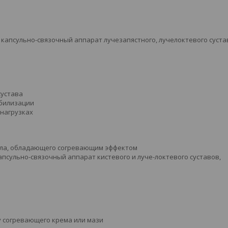
 капсульно-связочный аппарат лучезапястного, лучелоктевого суста
сустава
обилизации
 нагрузках
иала, обладающего согревающим эффектом
апсульно-связочный аппарат кистевого и луче-локтевого суставов,
у согревающего крема или мази