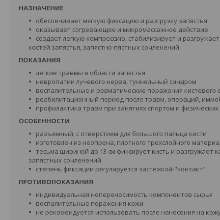
НАЗНАЧЕНИЕ
обеспечивает мягкую фиксацию и разгрузку запястья
оказывает согревающее и микромассажное действие
создает легкую компрессию, стабилизирует и разгружает
костей запястья, запястно-пястных сочленений
ПОКАЗАНИЯ
легкие травмы в области запястья
невропатии лучевого нерва, туннельный синдром
воспалительные и ревматические поражения кистевого 
реабилитационный период после травм, операций, имм
профилактика травм при занятиях спортом и физических
ОСОБЕННОСТИ
разъемный, с отверстием для большого пальца кисти
изготовлен из неопрена, плотного трехслойного матер
тесьма шириной до 13 см фиксирует кисть и разгружает к
запястных сочленений
степень фиксации регулируется застежкой-"контакт"
ПРОТИВОПОКАЗАНИЯ
индивидуальная непереносимость компонентов сырья
воспалительные поражения кожи
не рекомендуется использовать после нанесения на кож