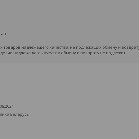
тав
ых товаров надлежащего качества, не подлежащих обмену и возврат
зделие надлежащего качества обмену и возврату не подлежит!
08.2021
блика Беларусь