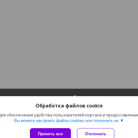
ия
Полезное
Обработка файлов cookie
Каталог
 для обеспечения удобства пользователей портала и предоставлени
лата
Отзывы
Вы можете настроить файлы cookies или отключить их.
Сайт создан на платформе Deal.by
Принять все
Отклонить