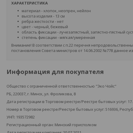
ХАРАКТЕРИСТИКА
материал - хлопок, неопрен, нейлон
высота изделия - 13 см
ребра жесткости - нет
цвет - черный, бежевый
область фиксации - лучезапястный, запястно-пястный сус
степень фиксации - мягкая/умеренная
Внимание! В соответствии с п.22 перечня непродовольственн
постановления Совета министров от 14.06.2002 №778 данное и
Информация для покупателя
Общество с ограниченной ответственностью "Эко Чойс"
РБ, 220037, г. Минск, ул. Фроликова, 8
Дата регистрации в Торговом реестре/Реестре бытовых услуг: 17.
Номер в Торговом реестре/Реестре бытовых услуг: 516936, Респу
УНП: 193572982
Регистрационный орган: Минский горисполком
Дата регистрации компании: 20.07.2021