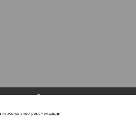
Популярное
Товары для маникюра и педикюра
я персональных рекомендаций.
Товары для депиляции