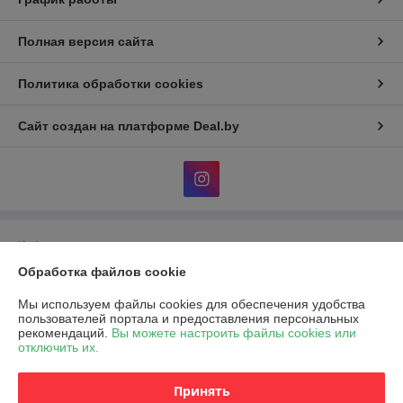
Полная версия сайта
Политика обработки cookies
Сайт создан на платформе Deal.by
Информация для покупателя
Обработка файлов cookie
Юридическое лицо:
Общество с ограниченной ответственностью "Эко
Чойс"
РБ, 220037, г. Минск, ул. Фроликова, 8
Мы используем файлы cookies для обеспечения удобства
пользователей портала и предоставления персональных
Регистрационный номер ЕГР: 193572982
рекомендаций.
Вы можете настроить файлы cookies или
отключить их.
УНП: 193572982
Регистрационный орган: Минский горисполком
Принять